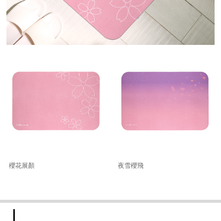
櫻花展顏
夜雪櫻飛