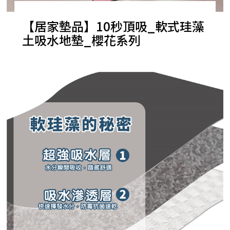
【居家墊品】10秒頂吸_軟式珪藻
土吸水地墊_櫻花系列